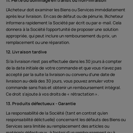
11. Perte ou dommage en transit ou non-livraison
L'Acheteur doit examiner les Biens ou Services immédiatement
après leur livraison. En cas de défaut ou de pénurie, l'Acheteur
informera rapidement la Société par écrit ou par e-mail. Cela
donnera à la Société l'opportunité de proposer une solution
appropriée, qui peut inclure un remboursement du prix, un
remplacement ou une réparation.
12. Livraison tardive
Si la livraison n'est pas effectuée dans les 30 jours à compter
de la date initiale de votre commande et que vous n'avez pas
accepté par la suite la livraison ou convenu d'une date de
livraison au-delà des 30 jours, vous pouvez annuler votre
commande sans frais et obtenir un remboursement intégral.
Ce droit s'ajoute à vos droits de « rétractation ».
À propos
13. Produits défectueux - Garantie
Recyclage des appareils
La responsabilité de la Société (tant en contrat qu'en
responsabilité délictuelle) concernant les défauts des Biens ou
Auto-réparation
Services sera limitée au remplacement des articles ou
matériels défectueux, à l'octroi d'un remboursement ou à