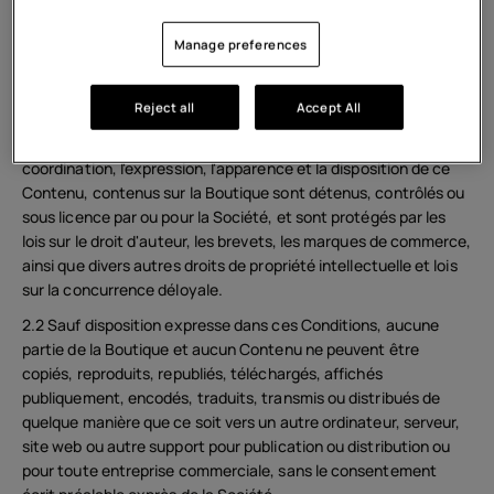
2. Contenu
Manage preferences
2.1 Tous les textes, graphiques, interfaces utilisateur,
interfaces visuelles, photographies, images, marques de
commerce, logos, sons, musique, œuvres d'art et code
Reject all
Accept All
informatique (collectivement, « Contenu »), y compris, mais
sans s'y limiter, la conception, la structure, la sélection, la
coordination, l'expression, l'apparence et la disposition de ce
Contenu, contenus sur la Boutique sont détenus, contrôlés ou
sous licence par ou pour la Société, et sont protégés par les
lois sur le droit d'auteur, les brevets, les marques de commerce,
ainsi que divers autres droits de propriété intellectuelle et lois
sur la concurrence déloyale.
2.2 Sauf disposition expresse dans ces Conditions, aucune
partie de la Boutique et aucun Contenu ne peuvent être
copiés, reproduits, republiés, téléchargés, affichés
publiquement, encodés, traduits, transmis ou distribués de
quelque manière que ce soit vers un autre ordinateur, serveur,
site web ou autre support pour publication ou distribution ou
pour toute entreprise commerciale, sans le consentement