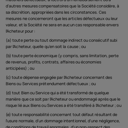
Belgium
(
Français
|
Dutch
)
d'autres mesures compensatoires que la Société considère, à
sa discrétion, appropriées dans les circonstances. Ces
mesures ne concerneront que les articles défectueux ou leur
valeur, et la Société ne sera en aucun cas responsable envers
l'Acheteur pour :
(a) toute perte ou tout dommage indirect ou consécutif subi
par l'Acheteur, quelle qu'en soit la cause ; ou
(b) toute perte économique (y compris, sans limitation, perte
de revenus, profits, contrats, affaires ou économies
anticipées) ; ou
(c) toute dépense engagée par l'Acheteur concernant des
Biens ou Services prétendument défectueux ; ou
(d) tout Bien ou Service qui a été transformé de quelque
manière que ce soit par l'Acheteur ou endommagé après que le
risque lié aux Biens ou Services a été transféré à l'Acheteur ; ou
(e) toute responsabilité concernant tout défaut résultant de
l'usure normale, d'un dommage intentionnel, d'une négligence,
de conditions de travail anormales, d'un non-respect des