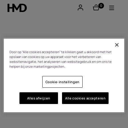
0
product(en)
Account aanmaken
Smartphones
Sustainability
Feature phones
Door op “Alle cookies accepteren” te klikken gaat u akkoord met het
opslaan van cookies op uw apparaat voor het verbeteren van
websitenavigatie, het analyseren van websitegebruik en om ons te
Accessoires
helpen bij onze marketingprojecten.
Aanbiedingen
Cookie-instellingen
Alles afwijzen
Alle cookies accepteren