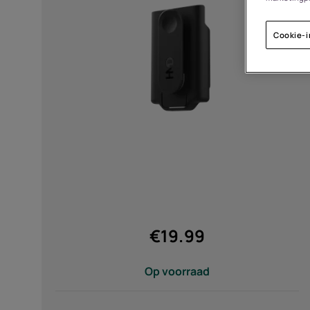
Zelfreparatie
Belgium
(
Français
|
Dutc
Cookie-i
Van
Tot
Merk
HMD (13)
Kleur
€
19.99
Op voorraad
Noir (1)
Black (2)