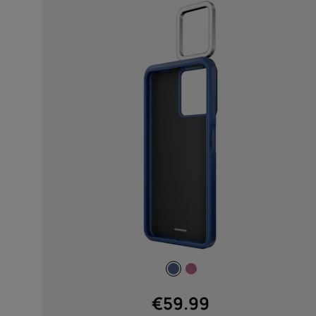
MEER
Bluetooth
5.4 (2)
Type batterij
Non Removable (2)
Gewicht
€
59.99
60 g (1)