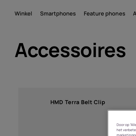
Winkel
Smartphones
Feature phones
A
Account aanmaken
Accessoires
Sort by
Over
HMD Terra Belt Clip
Recycling van apparate
Door op “Al
het verbete
Prijs
marketingp