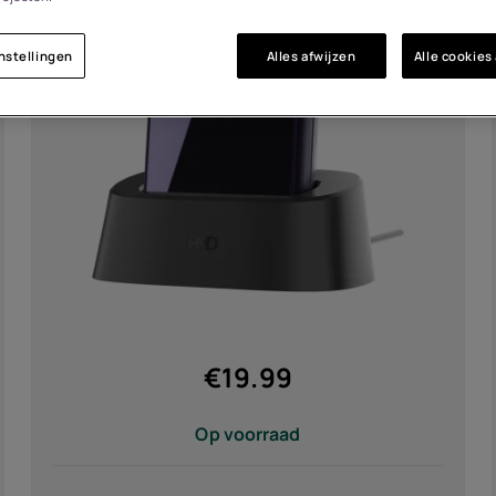
Acces
h
)
nstellingen
Alles afwijzen
Alle cookies
Aanbi
€
19.99
Op voorraad