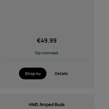
€
49.99
Op voorraad
Shop nu
Details
HMD Amped Buds