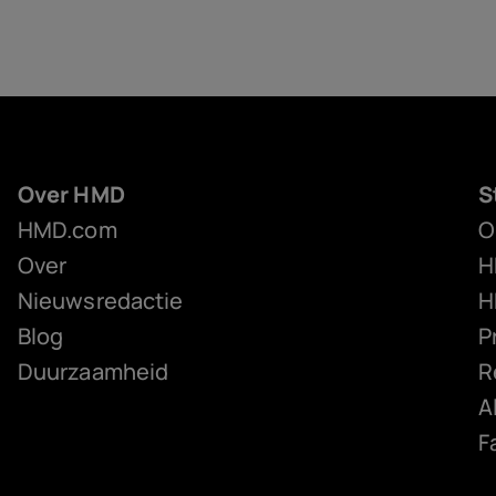
Over HMD
S
HMD.com
O
Over
H
Nieuwsredactie
H
Blog
P
Duurzaamheid
R
A
F