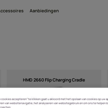
ccessoires
Aanbiedingen
Smar
Featu
HMD 2660 Flip Charging Cradle
n
le cookies accepteren” te klikken gaat u akkoord met het opslaan van cookies op uw a
ren van websitenavigatie, het analyseren van websitegebruik en om ons te helpen b
rojecten.