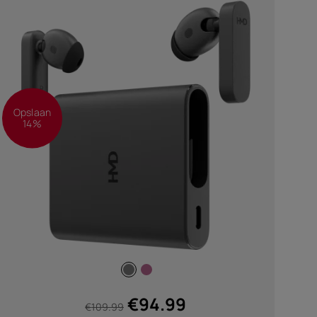
Opslaan
14%
€
94.99
€
109.99