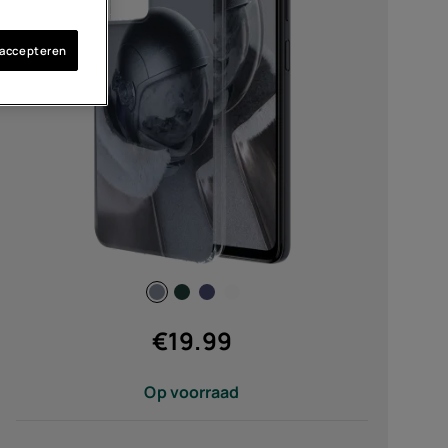
soires
 accepteren
edingen
€
19.99
Op voorraad