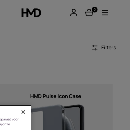
0
product(en)
Filters
tphones
re phones
HMD Pulse Icon Case
pparaat voor
ij onze