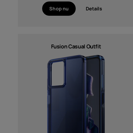
Blue (1)
Shop nu
Details
Grey (1)
Groen (1)
Indigo Blue (1)
Neon Pink (1)
Fusion Casual Outfit
MEER
Functies
100% recycled PC, +60%
recycled TPU (2)
100% recycled silicone and
plastic, 50% recycled microfiber
lining, Magnets for Qi2-compatible