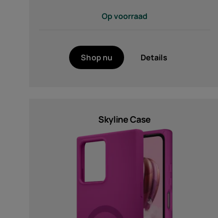
78 g (2)
Op voorraad
80 g (1)
Shop nu
Details
Skyline Case