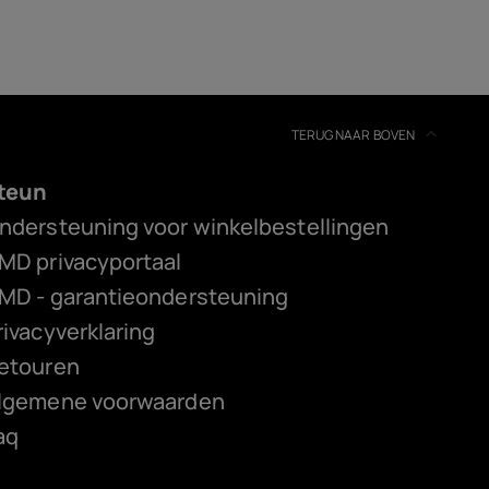
TERUG NAAR BOVEN
teun
ndersteuning voor winkelbestellingen
MD privacyportaal
MD - garantieondersteuning
rivacyverklaring
etouren
lgemene voorwaarden
aq