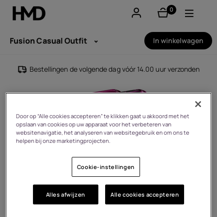
0
product(en)
Account aanmaken
Fusion Casual Outfit
In winkelwagen
Smartphones
Bestellingen de volgende dag vóór 14.00 uur verzonden
Feature phones
Accessoires
Door op “Alle cookies accepteren” te klikken gaat u akkoord met het
opslaan van cookies op uw apparaat voor het verbeteren van
Aanbiedingen
websitenavigatie, het analyseren van websitegebruik en om ons te
helpen bij onze marketingprojecten.
Cookie-instellingen
Alles afwijzen
Alle cookies accepteren