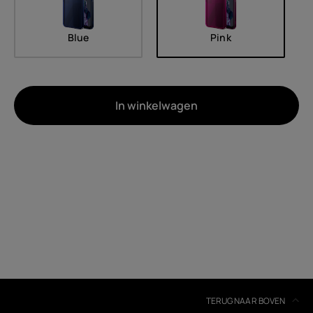
Blue
Pink
In winkelwagen
Over
Recycling van apparaten
Zelfreparatie
Belgium
(
Français
|
Dutch
)
TERUG NAAR BOVEN