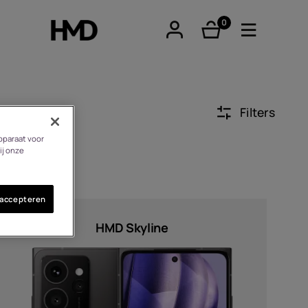
0
product(en)
Filters
pparaat voor
tphones
ij onze
 accepteren
re phones
HMD Skyline