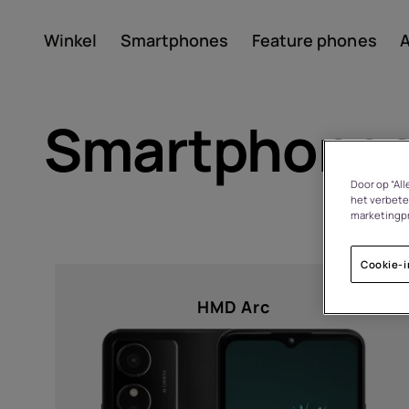
Winkel
Smartphones
Feature phones
A
Account aanmaken
Smartphone
Door op “Al
het verbete
marketingp
Cookie-i
Sort by
Over
HMD Arc
Recycling van apparate
Prijs