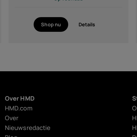
Shop nu
Details
Over HMD
S
HMD.com
O
Over
H
Nieuwsredactie
H