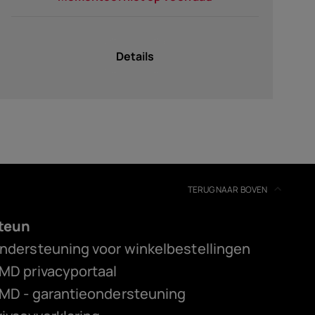
Details
TERUG NAAR BOVEN
teun
ndersteuning voor winkelbestellingen
MD privacyportaal
MD - garantieondersteuning