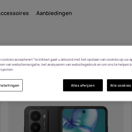
ccessoires
Aanbiedingen
s
le cookies accepteren” te klikken gaat u akkoord met het opslaan van cookies op uw a
Smar
ren van websitenavigatie, het analyseren van websitegebruik en om ons te helpen b
rojecten.
nstellingen
Alles afwijzen
Alle cookies
Featu
HMD Fusion X1
n