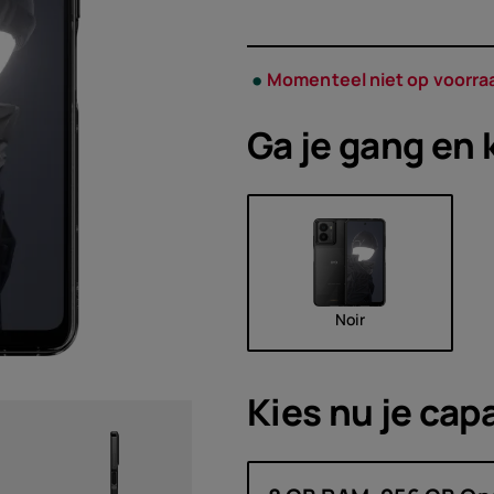
Acces
h
)
Aanbi
Momenteel niet op voorra
Ga je gang en 
Noir
Kies nu je
capa