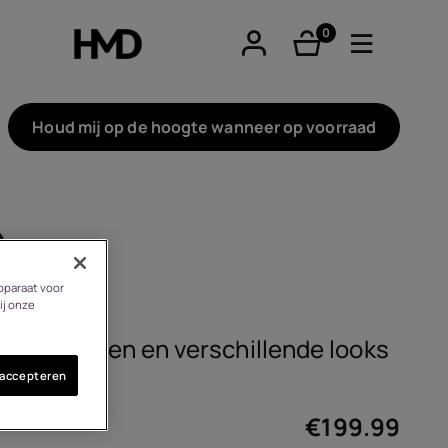
0
product(en)
Houd mij op de hoogte wanneer op voorraad
tphones
n
pparaat voor
ij onze
re phones
ionaliteiten en verschillende looks
 accepteren
€
199.99