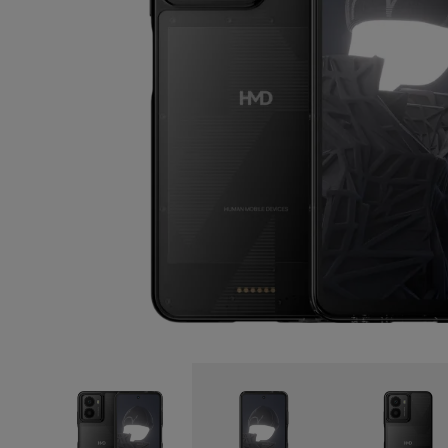
Zelfreparatie
Belgium
(
Français
|
Dutc