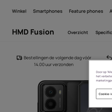
Winkel
Smartphones
Feature phones
A
Account aanmaken
HMD Fusion
Overzicht
Specifi
Bestellingen de volgende dag vóór
14.00 uur verzonden
Door op “Al
het verbete
Over
marketingp
Cookie-i
Recycling van apparate