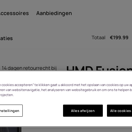
ccessoires
Aanbiedingen
Totaal
€
199.99
caties
Smar
HMD Fusio
14 dagen retourrecht bij
bedenktijd
le cookies accepteren” te klikken gaat u akkoord met het opslaan van cookies op uw a
101SQ503H038
ren van websitenavigatie, het analyseren van websitegebruik en om ons te helpen b
Featu
rojecten.
Ontdek nieuwe funct
met Smart Outfits.
nstellingen
Alles afwijzen
Alle cookies
n