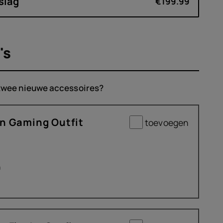
slag
€199.99
's
 twee nieuwe accessoires?
n Gaming Outfit
toevoegen
9