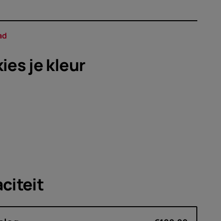
soires
edingen
ad
kies je
kleur
citeit