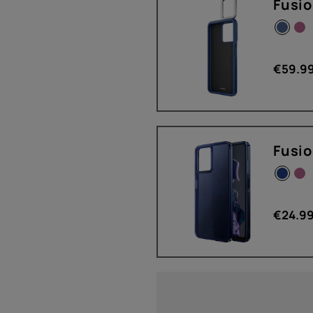
Fusio
€
59.9
Fusio
€
24.9