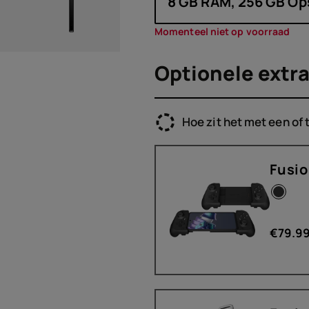
8 GB RAM, 256 GB Op
Momenteel niet op voorraad
Optionele extra
Hoe zit het met een of
Fusio
€
79.9