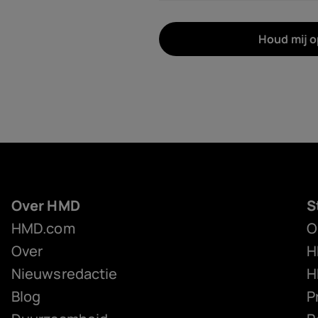
Houd mij 
Over HMD
S
HMD.com
O
Over
H
Nieuwsredactie
H
Blog
P