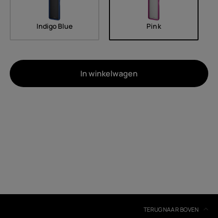
Indigo Blue
Pink
In winkelwagen
Over
Recycling van apparaten
Zelfreparatie
Belgium
(
Français
|
Dutch
)
TERUG NAAR BOVEN