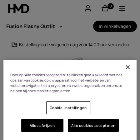
0
product(en)
Account aanmaken
Fusion Flashy Outfit
In winkelwagen
Smartphones
Bestellingen de volgende dag vóór 14.00 uur verzonden
Feature phones
Accessoires
Door op “Alle cookies accepteren” te klikken gaat u akkoord met het
opslaan van cookies op uw apparaat voor het verbeteren van
Aanbiedingen
websitenavigatie, het analyseren van websitegebruik en om ons te
helpen bij onze marketingprojecten.
Cookie-instellingen
Alles afwijzen
Alle cookies accepteren