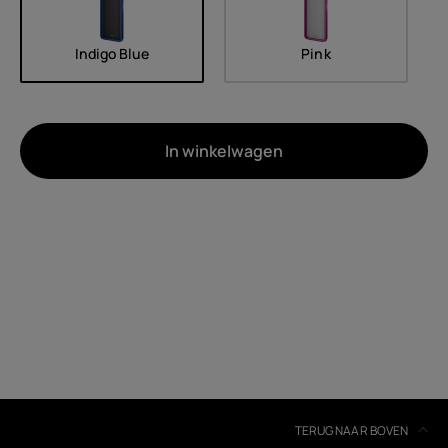
Indigo Blue
Pink
In winkelwagen
Over
Recycling van apparaten
Zelfreparatie
Belgium
(
Français
|
Dutch
)
TERUG NAAR BOVEN