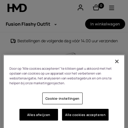
0
product(en)
Account aanmaken
Fusion Flashy Outfit
In winkelwagen
Smartphones
Bestellingen de volgende dag vóór 14.00 uur verzonden
Feature phones
Accessoires
Door op “Alle cookies accepteren” te klikken gaat u akkoord met het
opslaan van cookies op uw apparaat voor het verbeteren van
Aanbiedingen
websitenavigatie, het analyseren van websitegebruik en om ons te
helpen bij onze marketingprojecten.
Cookie-instellingen
Alles afwijzen
Alle cookies accepteren