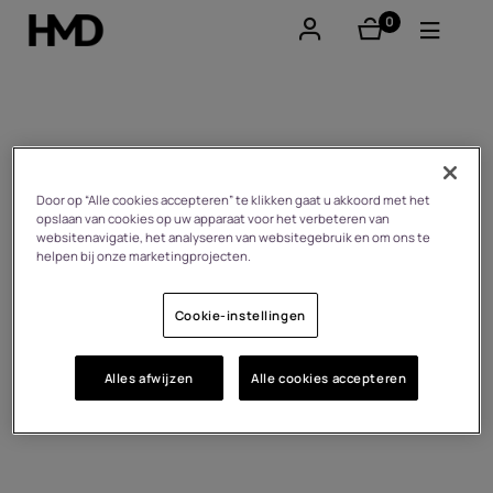
0
product(en)
Account aanmaken
Smartphones
User guides
Feature phones
Door op “Alle cookies accepteren” te klikken gaat u akkoord met het
opslaan van cookies op uw apparaat voor het verbeteren van
websitenavigatie, het analyseren van websitegebruik en om ons te
Accessoires
helpen bij onze marketingprojecten.
Aanbiedingen
Cookie-instellingen
Alles afwijzen
Alle cookies accepteren