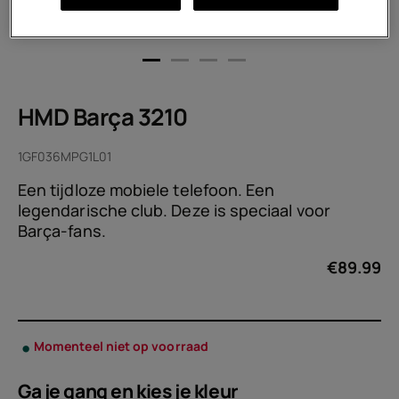
HMD Barça 3210
1GF036MPG1L01
Een tijdloze mobiele telefoon. Een
legendarische club. Deze is speciaal voor
Barça-fans.
€
89.99
Momenteel niet op voorraad
Ga je gang en kies je
kleur