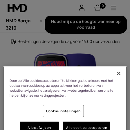
0
product(en)
Account aanmaken
HMD Barça
Houd mij op de hoogte wanneer op
voorraad
3210
Smartphones
Bestellingen de volgende dag vóór 14.00 uur verzonden
Feature phones
Accessoires
Aanbiedingen
Door op “Alle cookies accepteren” te klikken gaat u akkoord met het
opslaan van cookies op uw apparaat voor het verbeteren van
websitenavigatie, het analyseren van websitegebruik en om ons te
helpen bij onze marketingprojecten.
Cookie-instellingen
Alles afwijzen
Alle cookies accepteren