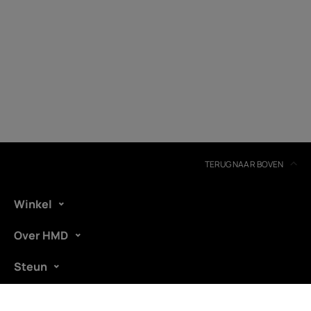
Recycling van apparaten
Zelfreparatie
Belgium
(
Français
|
Dutch
)
TERUG NAAR BOVEN
Winkel
Over HMD
Steun