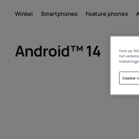
Winkel
Smartphones
Feature phones
A
Account aanmaken
Android™ 14
Door op “Al
het verbete
marketingp
Cookie-i
Over
Recycling van apparate