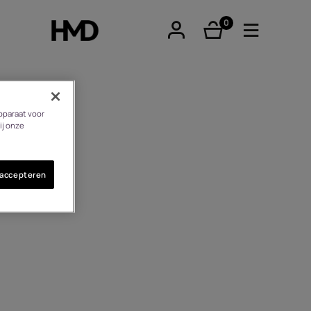
0
product(en)
pparaat voor
ij onze
tphones
 accepteren
re phones