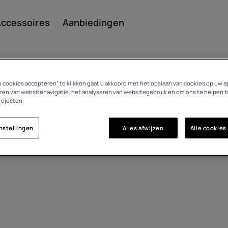
ccessoires
Aanbiedingen
le cookies accepteren” te klikken gaat u akkoord met het opslaan van cookies op uw a
ren van websitenavigatie, het analyseren van websitegebruik en om ons te helpen b
rojecten.
Smar
nstellingen
Alles afwijzen
Alle cookies
Featu
n