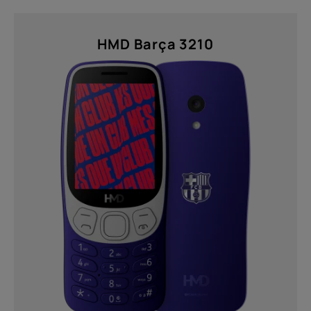
HMD Barça 3210
À propos
Recyclage des appareils
Auto-réparation
Belgium
(
Français
|
Dutch
)