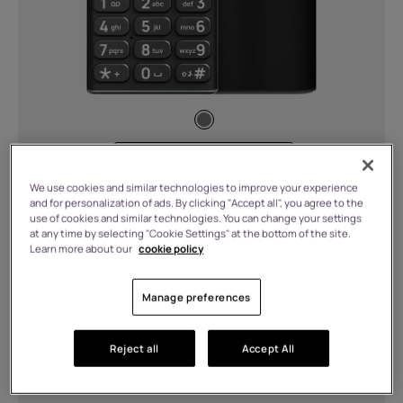
Charge
USB Type-C (3)
USB Type-C™ (2)
Fonctionnalités
64 MB RAM, 128 MB Stockage
€
44.99
Barbie-themed user interface,
We use cookies and similar technologies to improve your experience
and for personalization of ads. By clicking "Accept all", you agree to the
Easter eggs, and apps including Malibu
use of cookies and similar technologies. You can change your settings
Snake, Digital balance tips, and Barbie
at any time by selecting "Cookie Settings" at the bottom of the site.
En stock
meditation. (1)
Learn more about our
cookie policy
FC Barcelona themed wallpapers
&amp; ringtones. (1)
Manage preferences
Acheter
En savoir plus
FM Radio (Wired &amp; Wiredless)
(3)
Reject all
Accept All
MP3 Player (5)
Polymer (1)