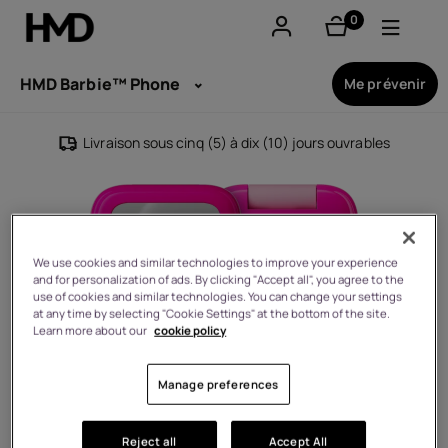
0
éléments
Compte
HMD Barbie™ Phone
Me prévenir
Smartphones
Livraison sous cinq (5) à dix (10) jours ouvrables
Téléphones classiques
Accessoires
We use cookies and similar technologies to improve your experience
Offres
and for personalization of ads. By clicking "Accept all", you agree to the
use of cookies and similar technologies. You can change your settings
at any time by selecting "Cookie Settings" at the bottom of the site.
Learn more about our
cookie policy
Manage preferences
Reject all
Accept All