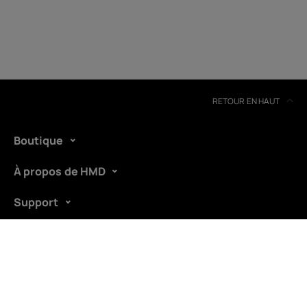
Belgium
(
Français
|
Dutch
)
RETOUR EN HAUT
Boutique
À propos de HMD
Support
La boutique HMD est exploitée par
Exertis Ireland
Limited
.