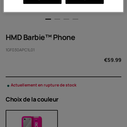
HMD Barbie™ Phone
1GF030APC1L01
€
59.99
Actuellement en rupture de stock
Choix de la
couleur