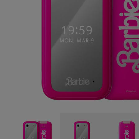
Zelfreparatie
Belgium
(
Français
|
Dutc