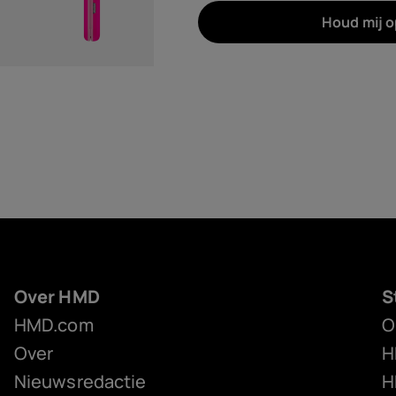
Houd mij 
Over HMD
S
HMD.com
O
Over
H
Nieuwsredactie
H