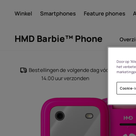
Winkel
Smartphones
Feature phones
A
Account aanmaken
HMD Barbie™ Phone
Overzi
Door op “Al
het verbete
Bestellingen de volgende dag vóór
marketingp
14.00 uur verzonden
Cookie-i
Over
Recycling van apparate