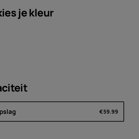
soires
kies je
kleur
edingen
citeit
pslag
€59.99