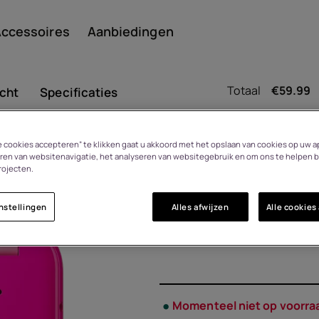
ccessoires
Aanbiedingen
Totaal
€
59.99
cht
Specificaties
le cookies accepteren” te klikken gaat u akkoord met het opslaan van cookies op uw a
Smar
HMD Barbi
ren van websitenavigatie, het analyseren van websitegebruik en om ons te helpen b
14 dagen retourrecht bij
rojecten.
bedenktijd
1GF030APC1L01
nstellingen
Alles afwijzen
Alle cookies
Featu
n
Momenteel niet op voorra