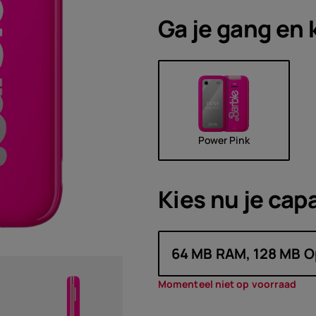
Acces
Ga je gang en 
h
)
Aanbi
Power Pink
Kies nu je
capa
64 MB RAM, 128 MB O
Momenteel niet op voorraad