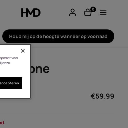
0
product(en)
Houd mij op de hoogte wanneer op voorraad
pparaat voor
tphones
e™ Phone
ij onze
 accepteren
re phones
€
59.99
ad