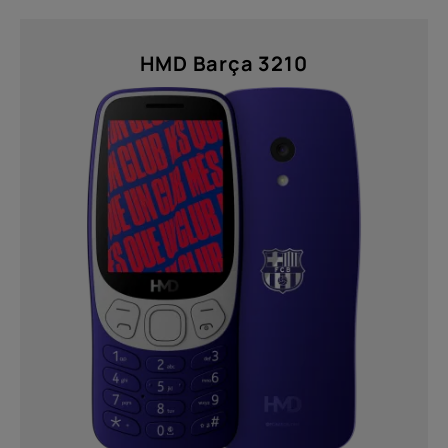
HMD Barça 3210
À propos
Recyclage des appareils
Auto-réparation
Belgium
(
Français
|
Dutch
)