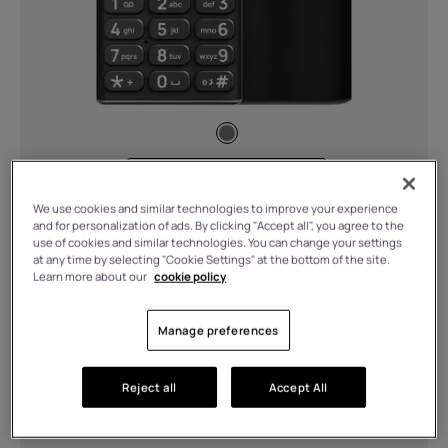
Charge
USB Type-C (3)
USB Type-C™ (2)
Fonctionnalités
64 MB RAM, 128 MB Stockage
€
44.99
Barbie-themed user interface,
We use cookies and similar technologies to improve your experience
and for personalization of ads. By clicking "Accept all", you agree to the
Easter eggs, and apps including Malibu
use of cookies and similar technologies. You can change your settings
Snake, Digital balance tips, and Barbie
at any time by selecting "Cookie Settings" at the bottom of the site.
En stock
meditation. (1)
Learn more about our
cookie policy
FC Barcelona themed wallpapers
&amp; ringtones. (1)
Manage preferences
Acheter
En savoir plus
FM Radio (Wired &amp; Wiredless)
(3)
Reject all
Accept All
MP3 Player (5)
Polymer (1)