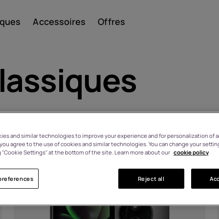
iques
Accessoires
Offres
lassiques
Smar
es and similar technologies to improve your experience and for personalization of ad
, you agree to the use of cookies and similar technologies. You can change your settin
Télép
 "Cookie Settings" at the bottom of the site. Learn more about our
cookie policy
HMD 110 4G
preferences
Reject all
Acc
class