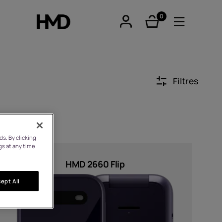
0
éléments
Filtres
tphones
s. By clicking
gs at any time
hones
HMD 2660 Flip
ept All
iques