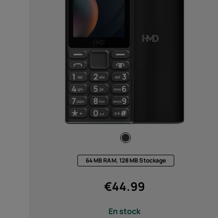
Auto-réparation
Belgium
(
Français
|
Dutc
À partir de
Pour
Charge
USB Type-C (3)
USB Type-C™ (2)
64 MB RAM, 128 MB Stockage
€
44.99
Fonctionnalités
En stock