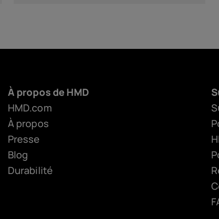
À propos de HMD
S
HMD.com
S
À propos
P
Presse
H
Blog
P
Durabilité
R
C
F