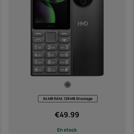
h
)
Acces
Offre
64 MB RAM, 128 MB Stockage
€
49.99
En stock