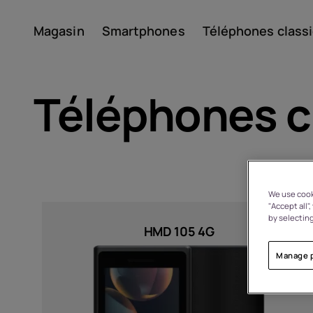
Magasin
Smartphones
Téléphones class
Compte
Téléphones c
We use cooki
"Accept all"
Sort by
by selecting
À propos
HMD 105 4G
Manage 
Recyclage des appareils
Prix