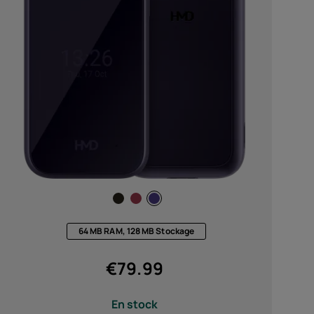
soires
s
64 MB RAM, 128 MB Stockage
€
79.99
En stock