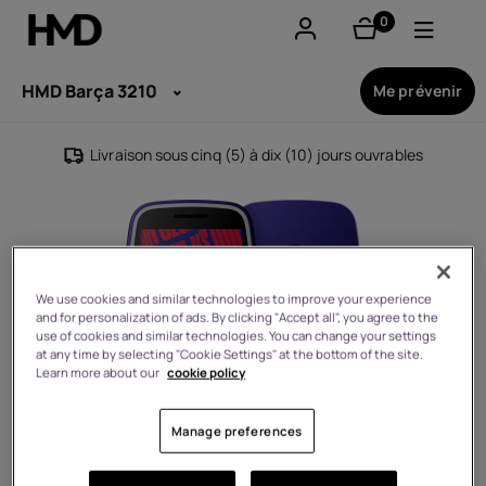
0
éléments
Compte
HMD Barça 3210
Me prévenir
Smartphones
Livraison sous cinq (5) à dix (10) jours ouvrables
Téléphones classiques
Accessoires
Offres
We use cookies and similar technologies to improve your experience
and for personalization of ads. By clicking "Accept all", you agree to the
use of cookies and similar technologies. You can change your settings
at any time by selecting "Cookie Settings" at the bottom of the site.
Learn more about our
cookie policy
Manage preferences