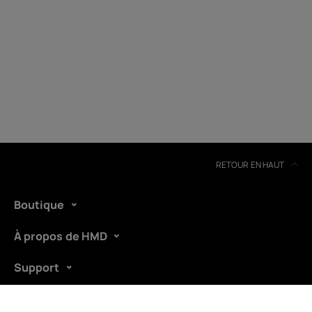
Recyclage des appareils
Auto-réparation
Belgium
(
Français
|
Dutch
)
RETOUR EN HAUT
Boutique
À propos de HMD
Support