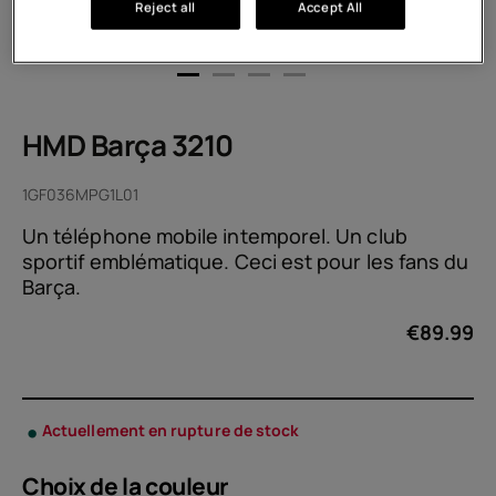
Reject all
Accept All
HMD Barça 3210
1GF036MPG1L01
Un téléphone mobile intemporel. Un club
sportif emblématique. Ceci est pour les fans du
Barça.
€
89.99
Actuellement en rupture de stock
Choix de la
couleur