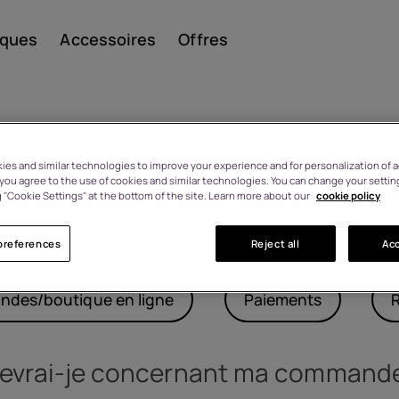
iques
Accessoires
Offres
es and similar technologies to improve your experience and for personalization of ad
, you agree to the use of cookies and similar technologies. You can change your settin
Smar
 "Cookie Settings" at the bottom of the site. Learn more about our
cookie policy
FAQ
preferences
Reject all
Acc
Télép
ndes/boutique en ligne
Paiements
class
cevrai-je concernant ma command