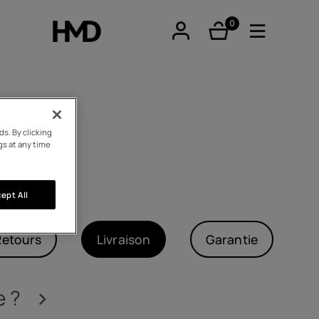
0
éléments
s. By clicking
gs at any time
tphones
ept All
hones
Retours
Livraison
Garantie
iques
e ?