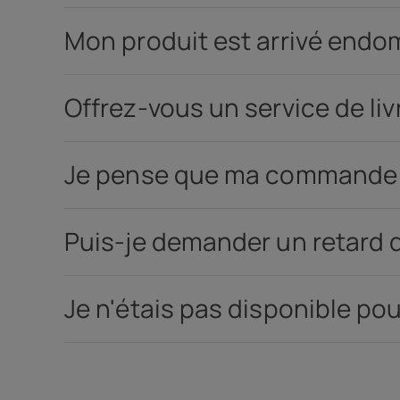
Auto-réparation
Mon produit est arrivé endo
Belgium
(
Français
|
Dutc
Offrez-vous un service de li
Je pense que ma commande a 
Puis-je demander un retar
Je n'étais pas disponible po