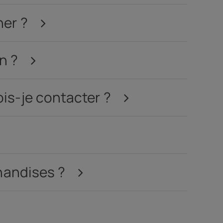
ner ?
soires
in ?
s
is-je contacter ?
chandises ?