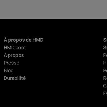
À propos de HMD
S
HMD.com
S
À propos
P
Presse
H
Blog
P
Durabilité
R
C
F