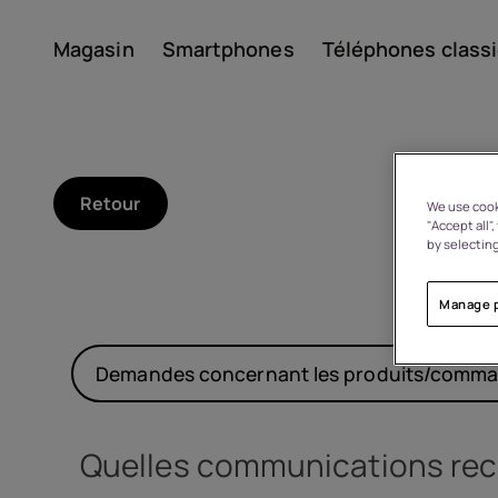
Magasin
Smartphones
Téléphones class
Compte
Retour
We use cooki
"Accept all"
by selecting
Manage 
À propos
Demandes concernant les produits/comma
Recyclage des appareils
Quelles communications re