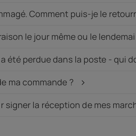
mmagé. Comment puis-je le retour
h
)
Acces
vraison le jour même ou le lendema
Offre
été perdue dans la poste - qui do
d de ma commande ?
ur signer la réception de mes mar