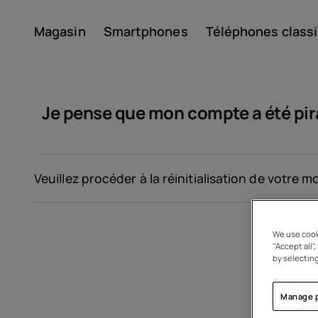
Magasin
Smartphones
Téléphones class
Compte
Je pense que mon compte a été pira
Veuillez procéder à la réinitialisation de votre 
À propos
We use cooki
"Accept all"
by selecting
Recyclage des appareils
Manage 