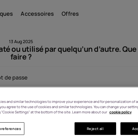
iques
Accessoires
Offres
13 Aug 2025
té ou utilisé par quelqu’un d’autre. Que 
faire ?
Smar
mot de passe
Télép
Vu: 1529
es and similar technologies to improve your experience and for personalization of ad
, you agree to the use of cookies and similar technologies. You can change your settin
 "Cookie Settings" at the bottom of the site. Learn more about our
cookie policy
class
preferences
Reject all
Acc