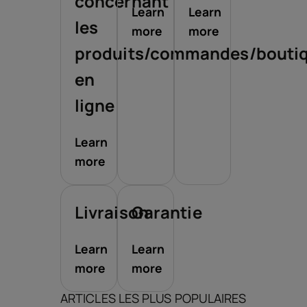
concernant
Learn
Learn
les
more
more
produits/commandes/bouti
en
ligne
Learn
more
Livraison
Garantie
Learn
Learn
more
more
ARTICLES LES PLUS POPULAIRES