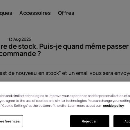
iques
Accessoires
Offres
13 Aug 2025
pture de stock. Puis-je quand même passer
commande ?
Smar
 est de nouveau en stock” et un email vous sera envoy
Télép
es and similar technologies to improve your experience and for personalization of ad
Vu: 1345
, you agree to the use of cookies and similar technologies. You can change your settin
 "Cookie Settings" at the bottom of the site. Learn more about our
cookie policy
class
preferences
Reject all
Acc