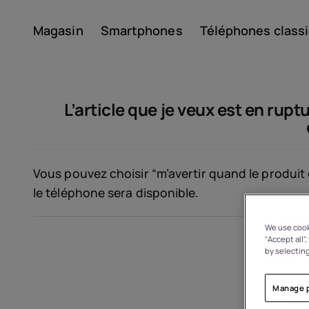
Magasin
Smartphones
Téléphones class
Compte
L’article que je veux est en ru
Vous pouvez choisir “m’avertir quand le produit
le téléphone sera disponible.
À propos
We use cooki
"Accept all"
by selecting
Recyclage des appareils
Manage 