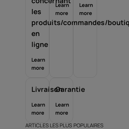
concernant
Learn
Learn
les
more
more
produits/commandes/bouti
en
ligne
Learn
more
Livraison
Garantie
Learn
Learn
more
more
ARTICLES LES PLUS POPULAIRES