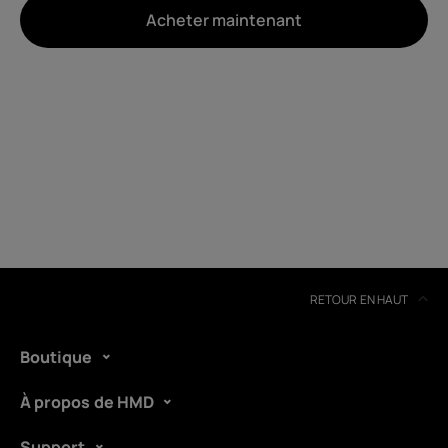
Acheter maintenant
À propos
Recyclage des appareils
Auto-réparation
Belgium
(
Français
|
Dutch
)
RETOUR EN HAUT
Boutique
À propos de HMD
Support