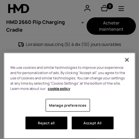
0
éléments
Compte
HMD 2660 Flip Charging
Acheter
maintenant
Cradle
Smartphones
Livraison sous cinq (5) à dix (10) jours ouvrables
Téléphones classiques
We use cookies and similar technologies to improve your experience
Accessoires
and for personalization of ads. By clicking "Accept all", you agree to the
use of cookies and similar technologies. You can change your settings
at any time by selecting "Cookie Settings" at the bottom of the site.
Offres
Learn more about our
cookie policy
Manage preferences
Reject all
Accept All