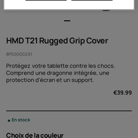
HMD T21 Rugged Grip Cover
8P00000291
Protégez votre tablette contre les chocs.
Comprend une dragonne intégrée, une
protection d'écran et un support.
€
39.99
En stock
Choix de la
couleur