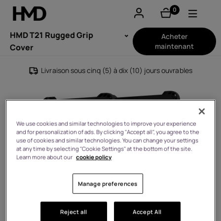
0
éléments
Compte
HMD T21 Rugged Grip
Acheter
maintenant
Cover
Smartphones
Livraison sous cinq (5) à dix (10) jours ouvrables
Téléphones classiques
Accessoires
We use cookies and similar technologies to improve your experience
and for personalization of ads. By clicking "Accept all", you agree to the
Offres
use of cookies and similar technologies. You can change your settings
at any time by selecting "Cookie Settings" at the bottom of the site.
Learn more about our
cookie policy
Manage preferences
Reject all
Accept All