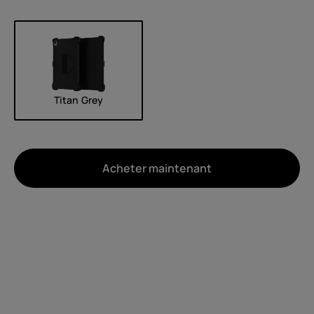
Titan Grey
Acheter maintenant
À propos
Recyclage des appareils
Auto-réparation
Belgium
(
Français
|
Dutch
)