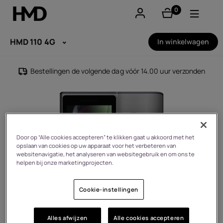
0
product(en)
Account aanmaken
HMD 110 4G
In winkelwagen
Smartphones
Bestellingen de volgende dag vóór 14.00 uur verzonden
Feature phones
Accessoires
Aanbiedingen
Door op “Alle cookies accepteren” te klikken gaat u akkoord met het
opslaan van cookies op uw apparaat voor het verbeteren van
websitenavigatie, het analyseren van websitegebruik en om ons te
helpen bij onze marketingprojecten.
Cookie-instellingen
Alles afwijzen
Alle cookies accepteren