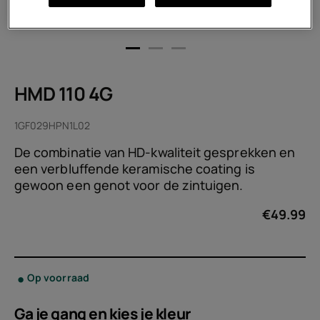
HMD 110 4G
1GF029HPN1L02
De combinatie van HD-kwaliteit gesprekken en
een verbluffende keramische coating is
gewoon een genot voor de zintuigen.
€
49.99
Op voorraad
Ga je gang en kies je
kleur