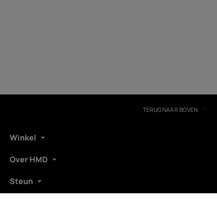
Recycling van apparaten
Zelfreparatie
Belgium
(
Français
|
Dutch
)
TERUG NAAR BOVEN
Winkel
Over HMD
Steun