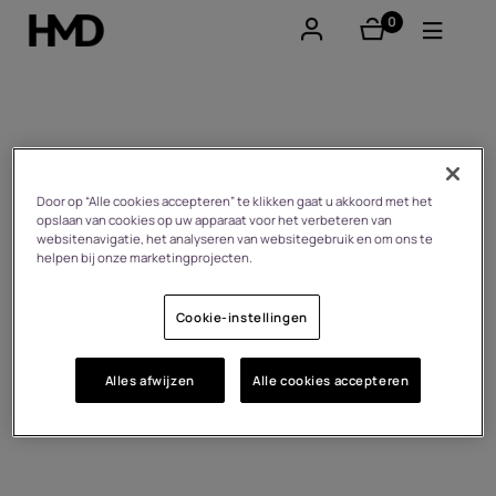
0
product(en)
Account aanmaken
Smartphones
Newsroom
Feature phones
Door op “Alle cookies accepteren” te klikken gaat u akkoord met het
opslaan van cookies op uw apparaat voor het verbeteren van
websitenavigatie, het analyseren van websitegebruik en om ons te
Accessoires
helpen bij onze marketingprojecten.
Aanbiedingen
Cookie-instellingen
Alles afwijzen
Alle cookies accepteren