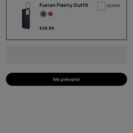
Fusion Flashy Outfit
ajouter
€
59.99
À propos
Recyclage des appareils
Auto-réparation
Me prévenir
Belgium
(
Français
|
Dutch
)