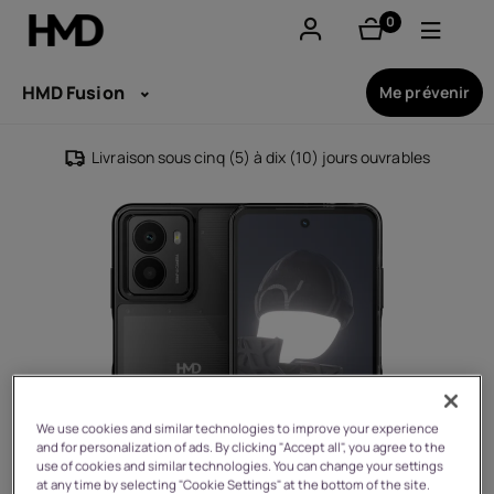
0
éléments
Compte
HMD Fusion
Me prévenir
Smartphones
Livraison sous cinq (5) à dix (10) jours ouvrables
Téléphones classiques
Accessoires
Offres
We use cookies and similar technologies to improve your experience
and for personalization of ads. By clicking "Accept all", you agree to the
use of cookies and similar technologies. You can change your settings
at any time by selecting "Cookie Settings" at the bottom of the site.