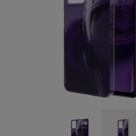
Auto-réparation
Belgium
(
Français
|
Dutc