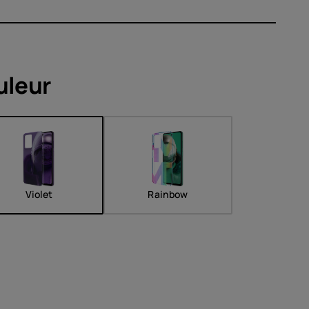
soires
uleur
s
Violet
Rainbow