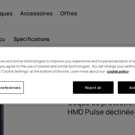
iques
Accessoires
Offres
çu
Spécifications
es and similar technologies to improve your experience and for personalization of ad
Smar
HMD Pulse 
, you agree to the use of cookies and similar technologies. You can change your settin
 sous 14 jours en cas de
 "Cookie Settings" at the bottom of the site. Learn more about our
cookie policy
angement d'avis
8P00000294
preferences
Reject all
Acc
Télép
Coque de protectio
HMD Pulse déclinée
class