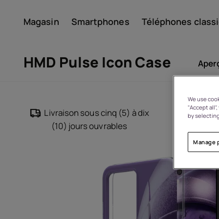
Magasin
Smartphones
Téléphones class
Compte
HMD Pulse Icon Case
Aper
We use cooki
"Accept all"
Livraison sous cinq (5) à dix
Retours
by selecting
(10) jours ouvrables
ch
Manage 
À propos
Recyclage des appareils