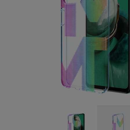
Auto-réparation
Belgium
(
Français
|
Dutc