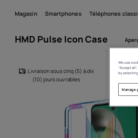
Magasin
Smartphones
Téléphones class
Compte
HMD Pulse Icon Case
Aper
We use cooki
"Accept all"
Livraison sous cinq (5) à dix
Retours
by selecting
(10) jours ouvrables
ch
Manage 
À propos
Recyclage des appareils