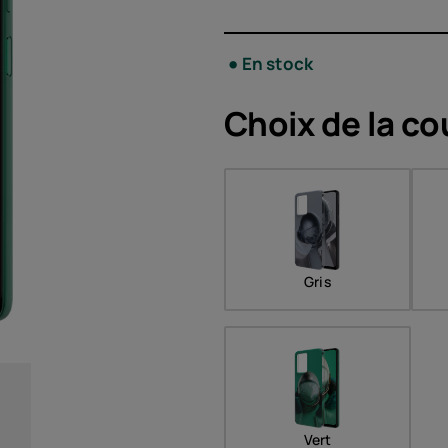
h
)
Acces
En stock
Choix de la
co
Offre
Gris
Vert