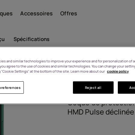
iques
Accessoires
Offres
çu
Spécifications
es and similar technologies to improve your experience and for personalization of ad
Smar
HMD Pulse 
, you agree to the use of cookies and similar technologies. You can change your settin
 sous 14 jours en cas de
 "Cookie Settings" at the bottom of the site. Learn more about our
cookie policy
angement d'avis
8P00000296
preferences
Reject all
Acc
Télép
Coque de protectio
HMD Pulse déclinée
class