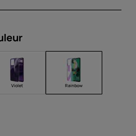
soires
uleur
s
Violet
Rainbow