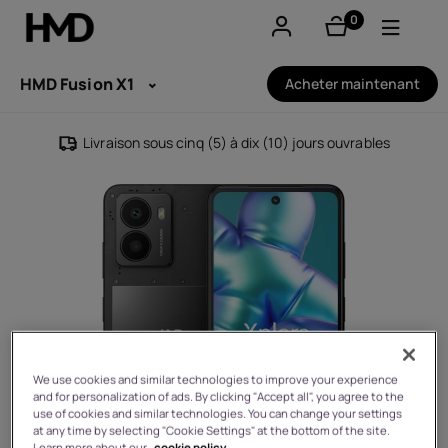
0
éléments
Compte
HMD Fusion X1
Acheter maintenant
Smartphones
Livraison sous cinq (5) à dix (10) jours ouvrables
Téléphones classiques
Accessoires
Offres
We use cookies and similar technologies to improve your experience
and for personalization of ads. By clicking "Accept all", you agree to the
use of cookies and similar technologies. You can change your settings
at any time by selecting "Cookie Settings" at the bottom of the site.
Learn more about our
cookie policy