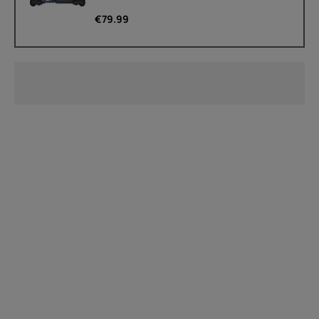
€
79.99
À propos
Recyclage des appareils
Auto-réparation
Belgium
(
Français
|
Dutch
)