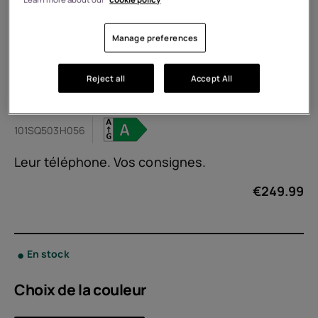
Manage preferences
Reject all
Accept All
HMD Fusion X1
101SQ503H056
Leur téléphone. Vos consignes.
€
249.99
En stock
Choix de la
couleur