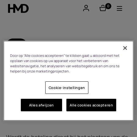
0
product(en)
Account aanmaken
Smartphones
Terug
Feature phones
Door op “Alle cookies accepteren” te klikken gaat u akkoord met het
FAQ
opslaan van cookies op uw apparaat voor het verbeteren van
websitenavigatie, het analyseren van websitegebruik en om ons te
Accessoires
helpen bij onze marketingprojecten.
Vragen over producten/bestellingen/webwinkel
Aanbiedingen
Cookie-instellingen
Betalingen
Retouren
Levering
Alles afwijzen
Alle cookies accepteren
Garantie