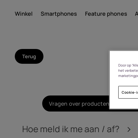
Winkel
Smartphones
Feature phones
A
Account aanmaken
Terug
Door op “Al
het verbete
marketingp
Cookie-i
Over
Vragen over producten/bestellin
Recycling van apparate
Hoe meld ik me aan / af?