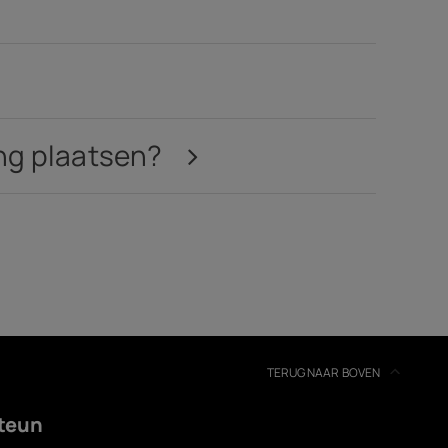
ling plaatsen?
TERUG NAAR BOVEN
teun