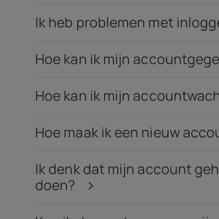
Zelfreparatie
Ik heb problemen met inlogg
Belgium
(
Français
|
Dutc
Hoe kan ik mijn accountgeg
Hoe kan ik mijn accountwac
Hoe maak ik een nieuw acco
Ik denk dat mijn account geh
doen?