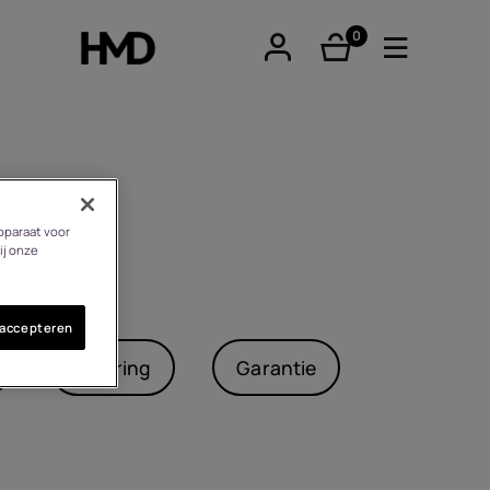
0
product(en)
tphones
pparaat voor
ij onze
 accepteren
re phones
Levering
Garantie