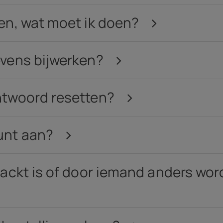
Acces
en, wat moet ik doen?
h
)
Aanbi
evens bijwerken?
htwoord resetten?
unt aan?
ackt is of door iemand anders word