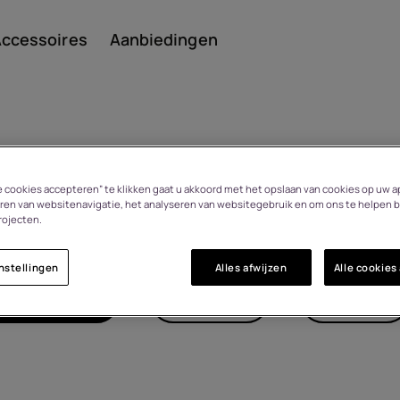
ccessoires
Aanbiedingen
Smar
le cookies accepteren” te klikken gaat u akkoord met het opslaan van cookies op uw a
FAQ
ren van websitenavigatie, het analyseren van websitegebruik en om ons te helpen b
rojecten.
nstellingen
Alles afwijzen
Alle cookies
Featu
gen/webwinkel
Betalingen
Retouren
n