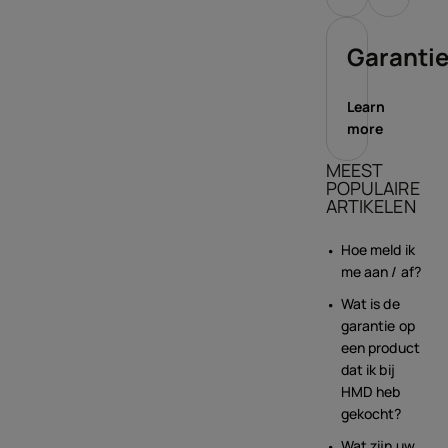
Garanti
Learn
more
MEEST
POPULAIRE
ARTIKELEN
Hoe meld ik
me aan / af?
Wat is de
garantie op
een product
dat ik bij
HMD heb
gekocht?
Wat zijn uw