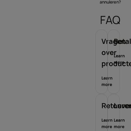
annuleren?
FAQ
Vragen
Beta
over
Learn
product
more
Learn
more
Retoure
Leve
Learn
Learn
more
more