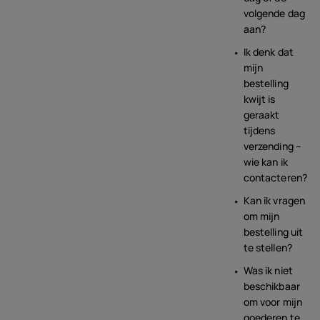
volgende dag
aan?
Ik denk dat
mijn
bestelling
kwijt is
geraakt
tijdens
verzending –
wie kan ik
contacteren?
Kan ik vragen
om mijn
bestelling uit
te stellen?
Was ik niet
beschikbaar
om voor mijn
goederen te