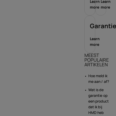
Learn
Learn
more
more
Garanti
Learn
more
MEEST
POPULAIRE
ARTIKELEN
Hoe meld ik
me aan / af?
Wat is de
garantie op
een product
dat ik bij
HMD heb