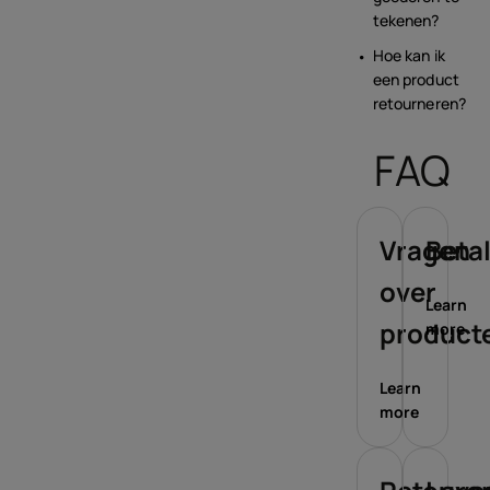
tekenen?
Hoe kan ik
een product
retourneren?
FAQ
Vragen
Beta
over
Learn
product
more
Learn
more