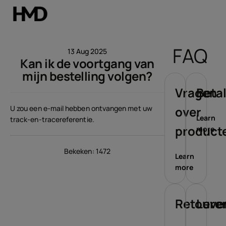
Account aanmaken
FAQ
13 Aug 2025
Kan ik de voortgang van
Smartphones
mijn bestelling volgen?
Feature phones
Vragen
Beta
U zou een e-mail hebben ontvangen met uw
over
Accessoires
Learn
track-en-tracereferentie.
product
more
Aanbiedingen
Bekeken: 1472
Learn
more
Retoure
Leve