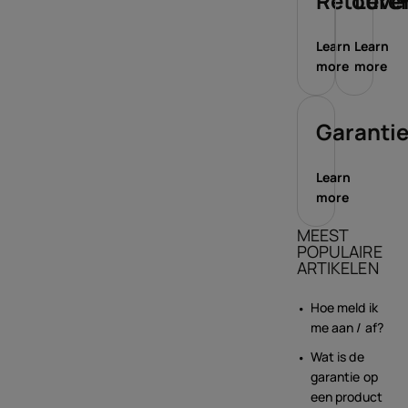
Retoure
Leve
Learn
Learn
more
more
Garanti
Learn
more
MEEST
POPULAIRE
ARTIKELEN
Hoe meld ik
me aan / af?
Wat is de
garantie op
een product