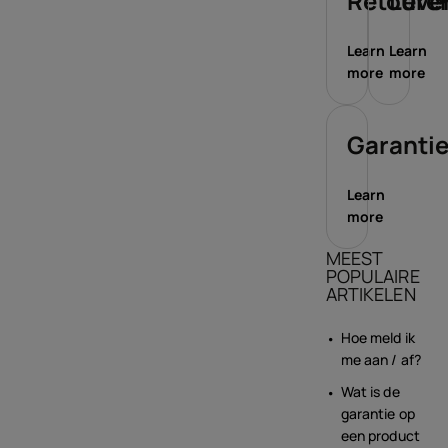
Retoure
Leve
Learn
Learn
more
more
Garanti
Learn
more
MEEST
POPULAIRE
ARTIKELEN
Hoe meld ik
me aan / af?
Wat is de
garantie op
een product