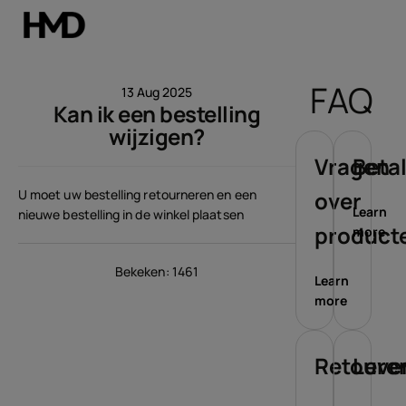
Account aanmaken
FAQ
13 Aug 2025
Kan ik een bestelling
Smartphones
wijzigen?
Feature phones
Vragen
Beta
U moet uw bestelling retourneren en een
over
Accessoires
Learn
nieuwe bestelling in de winkel plaatsen
product
more
Aanbiedingen
Bekeken: 1461
Learn
more
Retoure
Leve