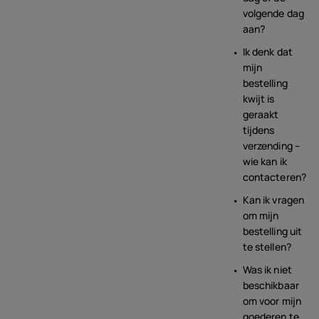
volgende dag
aan?
Ik denk dat
mijn
bestelling
kwijt is
geraakt
tijdens
verzending –
wie kan ik
contacteren?
Kan ik vragen
om mijn
bestelling uit
te stellen?
Was ik niet
beschikbaar
om voor mijn
goederen te