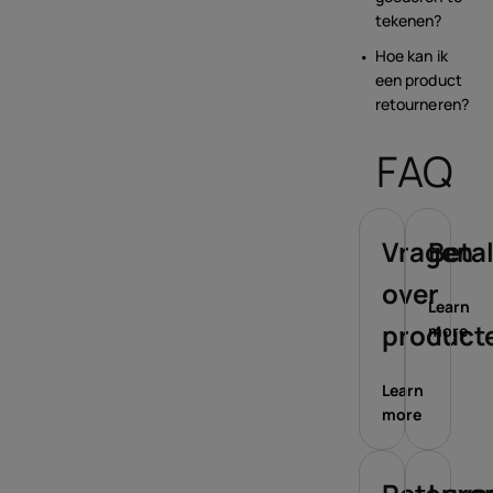
tekenen?
Hoe kan ik
een product
retourneren?
FAQ
Vragen
Beta
over
Learn
product
more
Learn
more