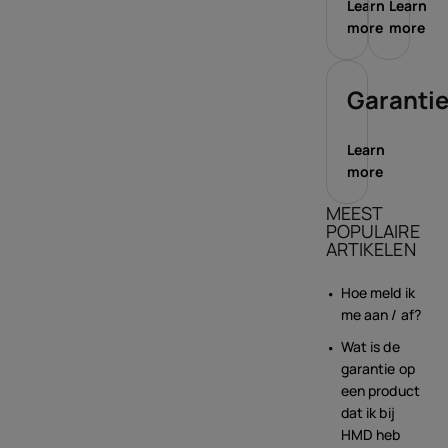
Learn
Learn
more
more
Garanti
Learn
more
MEEST
POPULAIRE
ARTIKELEN
Hoe meld ik
me aan / af?
Wat is de
garantie op
een product
dat ik bij
HMD heb